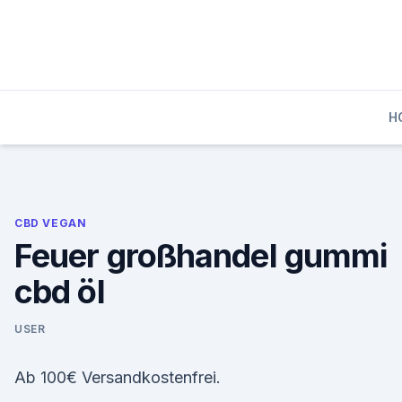
Skip
to
content
H
CBD VEGAN
Feuer großhandel gummi
cbd öl
USER
Ab 100€ Versandkostenfrei.