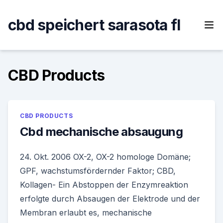
Skip
to
cbd speichert sarasota fl
content
CBD Products
CBD PRODUCTS
Cbd mechanische absaugung
24. Okt. 2006 OX-2, OX-2 homologe Domäne;
GPF, wachstumsfördernder Faktor; CBD,
Kollagen- Ein Abstoppen der Enzymreaktion
erfolgte durch Absaugen der Elektrode und der
Membran erlaubt es, mechanische