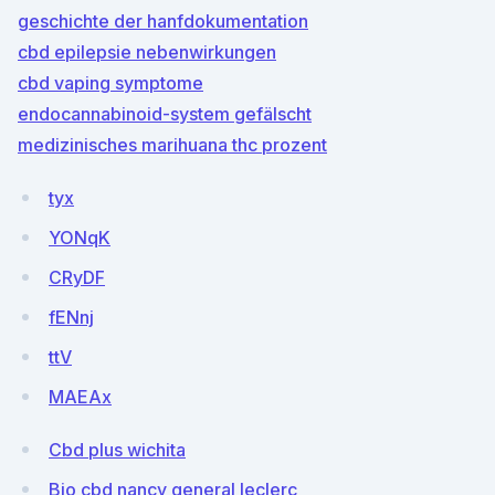
geschichte der hanfdokumentation
cbd epilepsie nebenwirkungen
cbd vaping symptome
endocannabinoid-system gefälscht
medizinisches marihuana thc prozent
tyx
YONqK
CRyDF
fENnj
ttV
MAEAx
Cbd plus wichita
Bio cbd nancy general leclerc