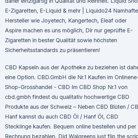
daher einzigartig in Qualität und Reinheit. Liquid Sh
E-Zigaretten, E-Liquid & mehr | Liquido24 Namhafte
Hersteller wie Joyetech, Kangertech, Eleaf oder
Aspire machen es uns möglich, Dir nur geprüfte E-
Zigaretten in bester Qualität sowie höchsten
Sicherheitsstandards zu präsentieren!
CBD Kapseln aus der Apotheke zu beziehen ist dah
eine Option. CBD.GmbH die Nr.1 Kaufen im Onlinene
Shop-Grosshandel - CBD Im CBD Shop Nr.1 von
cbd.gmbh findest du qualitativ hochwertige CBD
Produkte aus der Schweiz – Neben CBD Blüten / C
Hanf kannst du auch CBD Öl / Hanf Öl, CBD
Stecklinge kaufen. Bequem online bestellen und per
Rechnung bezahlen. Did Walgreens just flip the scri