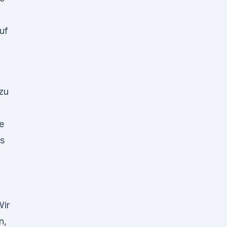
uf
zu
e
ts
ir
n,