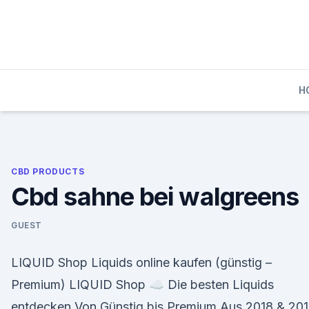
Skip
to
content
H
CBD PRODUCTS
Cbd sahne bei walgreens
GUEST
LIQUID Shop Liquids online kaufen (günstig –
Premium) LIQUID Shop ☁️ Die besten Liquids
entdecken Von Günstig bis Premium Aus 2018 & 20