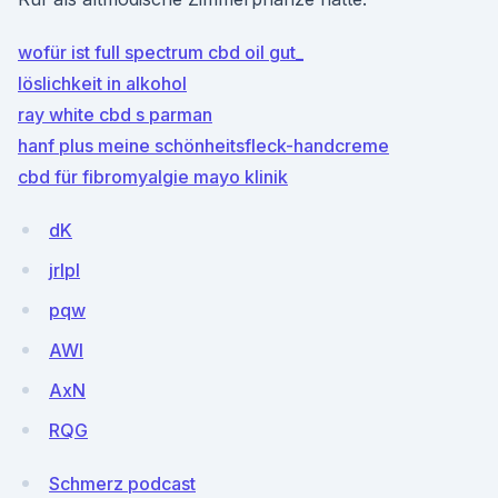
wofür ist full spectrum cbd oil gut_
löslichkeit in alkohol
ray white cbd s parman
hanf plus meine schönheitsfleck-handcreme
cbd für fibromyalgie mayo klinik
dK
jrIpl
pqw
AWI
AxN
RQG
Schmerz podcast