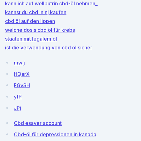
kann ich auf wellbutrin cbd-öl nehmen_
kannst du cbd in nj kaufen
cbd öl auf den lippen
welche dosis cbd öl für krebs
staaten mit legalem öl
ist die verwendung von cbd öl sicher
mwij
HQarX
FGvSH
yfP
JPj
Cbd esaver account
Cbd-öl für depressionen in kanada